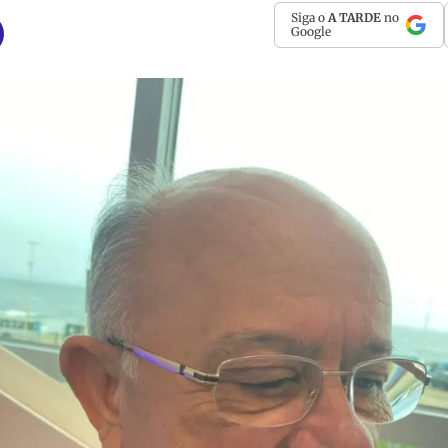
Siga o
A TARDE
no
Google