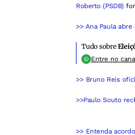
Roberto (PSDB)
for
>> Ana Paula abre o
Tudo sobre
Eleiç
Entre no can
>> Bruno Reis ofic
>>Paulo Souto rech
>> Entenda acordo