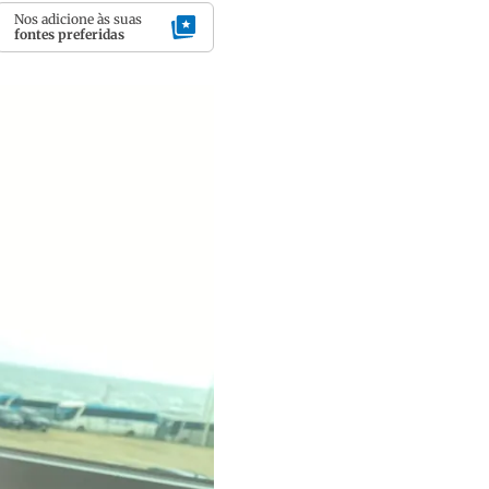
Nos adicione às suas
fontes preferidas