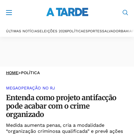
ÚLTIMAS NOTÍCIAS
ELEIÇÕES 2026
POLÍTICA
ESPORTES
SALVADOR
BAHIA
P
HOME
>
POLÍTICA
MEGAOPERAÇÃO NO RJ
Entenda como projeto antifacção
pode acabar com o crime
organizado
Medida aumenta penas, cria a modalidade
“organização criminosa qualificada” e prevê ações