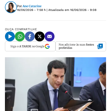
Por
Ane Catarine
16/06/2026 - 7:58 h
| Atualizada em
16/06/2026 - 9:08
OUÇA
COMPARTILHE
Nos adicione às suas
fontes
Siga o
A TARDE
no Google
preferidas