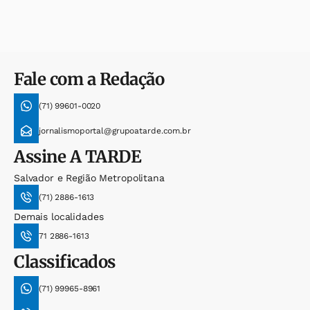
Fale com a Redação
(71) 99601-0020
jornalismoportal@grupoatarde.com.br
Assine
A TARDE
Salvador e Região Metropolitana
(71) 2886-1613
Demais localidades
71 2886-1613
Classificados
(71) 99965-8961