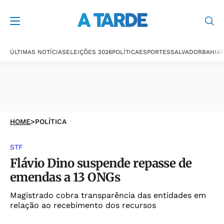
ÚLTIMAS NOTÍCIAS
ELEIÇÕES 2026
POLÍTICA
ESPORTES
SALVADOR
BAHIA
P
HOME
>
POLÍTICA
STF
Flávio Dino suspende repasse de
emendas a 13 ONGs
Magistrado cobra transparência das entidades em
relação ao recebimento dos recursos