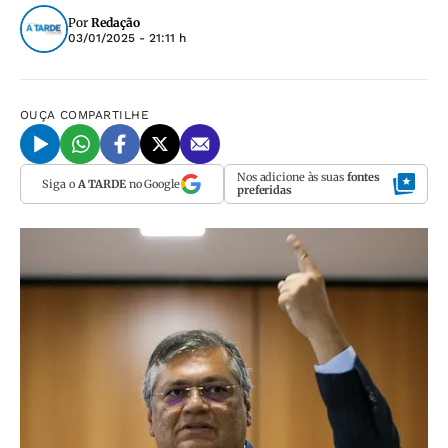
Por
Redação
03/01/2025 - 21:11 h
OUÇA
COMPARTILHE
Nos adicione às suas
fontes
Siga o
A TARDE
no Google
preferidas