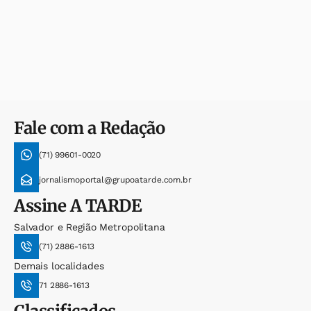
Fale com a Redação
(71) 99601-0020
jornalismoportal@grupoatarde.com.br
Assine
A TARDE
Salvador e Região Metropolitana
(71) 2886-1613
Demais localidades
71 2886-1613