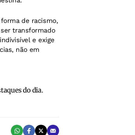
estina.
a forma de racismo,
á ser transformado
ndivisível e exige
cias, não em
staques do dia.