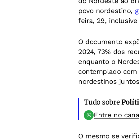
do Nordeste ao Bra
povo nordestino,
g
feira, 29, inclusiv
O documento expõ
2024, 73% dos re
enquanto o Nordest
contemplado com 
nordestinos juntos
Tudo sobre
Polít
Entre no can
O mesmo se verific