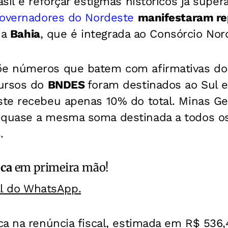
sil e reforçar estigmas históricos já super
overnadores do Nordeste
manifestaram re
e a
Bahia
, que é integrada ao Consórcio Nor
e números que batem com afirmativas do
cursos do
BNDES
foram destinados ao Sul e
e recebeu apenas 10% do total. Minas Gera
quase a mesma soma destinada a todos o
.
ica
em primeira mão!
al do WhatsApp.
a na renúncia fiscal, estimada em R$ 536,