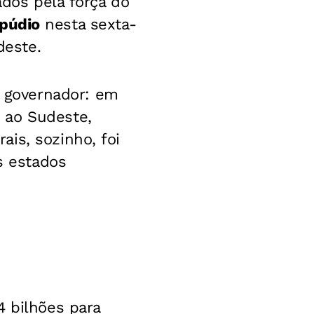
ados pela força do
púdio
nesta sexta-
deste.
 governador: em
 ao Sudeste,
is, sozinho, foi
s estados
4 bilhões para