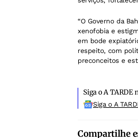
serviços, fortalec
“O Governo da Bahi
xenofobia e estigm
em bode expiatório 
respeito, com pol
preconceitos e est
Siga o A TARDE 
Siga o A TARD
Compartilhe e