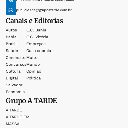
publicidade@grupoatarde.com.br
Canais e Editorias
Autos
E.c. Bahia
Bahia
E.c. Vitória
Brasil
Empregos
Saúde
Gastronomia
Cineinsite
Muito
Concursos
Mundo
Cultura
Opinião
Digital
Política
Salvador
Economia
Grupo
A TARDE
A TARDE
A TARDE FM
MASSA!