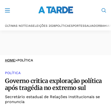
ÚLTIMAS NOTÍCIAS
ELEIÇÕES 2026
POLÍTICA
ESPORTES
SALVADOR
BAHIA
P
HOME
>
POLÍTICA
POLÍTICA
Governo critica exploração política
após tragédia no extremo sul
Secretário estadual de Relações Institucionais se
pronuncia