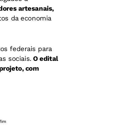
adores artesanais,
tos da economia
tos federais para
s sociais.
O edital
 projeto, com
fim