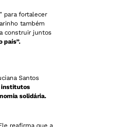
” para fortalecer
 Marinho também
a construir juntos
 país”.
Luciana Santos
institutos
nomia solidária.
Ele reafirma que a