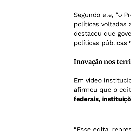
Segundo ele, “o Pro
políticas voltada
destacou que gover
políticas públicas
“
Inovação nos terri
Em vídeo instituci
afirmou que o edita
federais, institui
“Esse edital repre