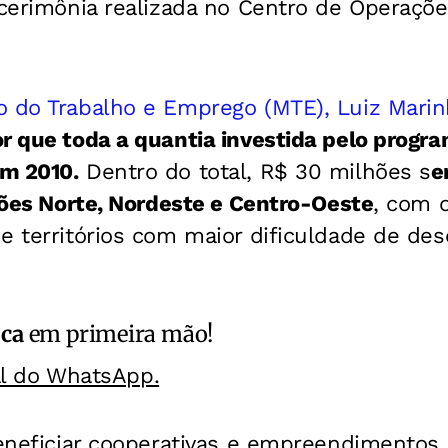
 cerimônia realizada no Centro de Operações
.
o do Trabalho e Emprego (MTE), Luiz Mari
r que toda a quantia investida pelo progr
m 2010.
Dentro do total, R$ 30 milhões s
e
giões Norte, Nordeste e Centro-Oeste
, com o
e territórios com maior dificuldade de de
ica
em primeira mão!
al do WhatsApp.
beneficiar cooperativas e empreendimentos 