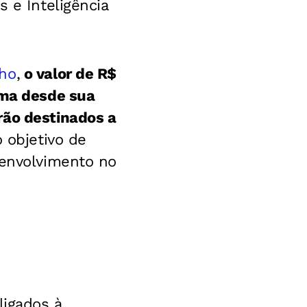
 e Inteligência
nho
,
o valor de R$
ama desde sua
rão destinados a
 objetivo de
senvolvimento no
ligados à