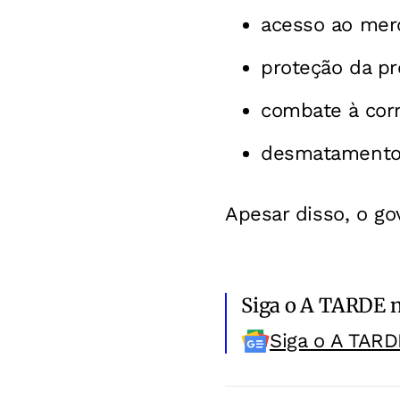
acesso ao mer
proteção da pr
combate à cor
desmatamento 
Apesar disso, o
gov
Siga o A TARDE 
Siga o A TARD