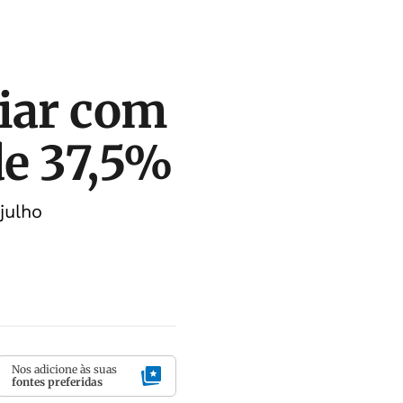
iar com
de 37,5%
julho
Nos adicione às suas
fontes preferidas