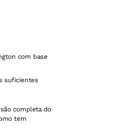
hington com base
s suficientes
rsão completa do
 como tem