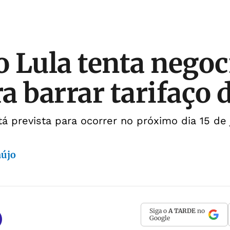
 Lula tenta negoc
a barrar tarifaço 
tá prevista para ocorrer no próximo dia 15 de 
aújo
Siga o
A TARDE
no
Google