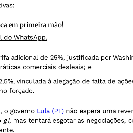
ivas:
ica
em primeira mão!
al do WhatsApp.
rifa adicional de 25%, justificada por Was
áticas comerciais desleais; e
2,5%, vinculada à alegação de falta de açõe
lho forçado.
o, o governo
Lula (PT)
não espera uma reve
 o
g1
, mas tentará esgotar as negociações,
ente.