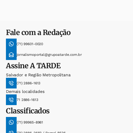
Fale com a Redação
(71) 99601-0020
jornalismoportal@grupoatarde.com.br
Assine
A TARDE
Salvador e Região Metropolitana
(71) 2886-1613
Demais localidades
71 2886-1613
Classificados
(71) 99965-8961
(71) 2886-2683 / Ramal 8526