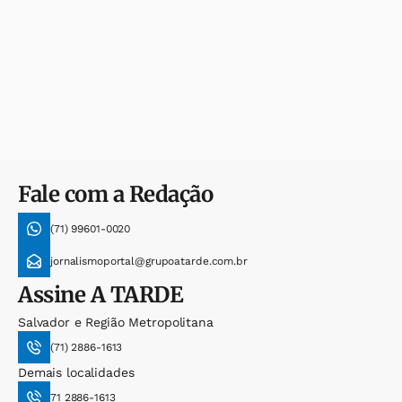
Fale com a Redação
(71) 99601-0020
jornalismoportal@grupoatarde.com.br
Assine
A TARDE
Salvador e Região Metropolitana
(71) 2886-1613
Demais localidades
71 2886-1613