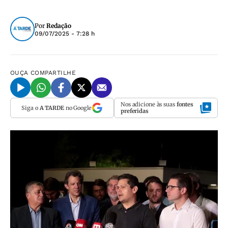
Por
Redação
09/07/2025 - 7:28 h
OUÇA
COMPARTILHE
Nos adicione às suas
fontes
Siga o
A TARDE
no Google
preferidas