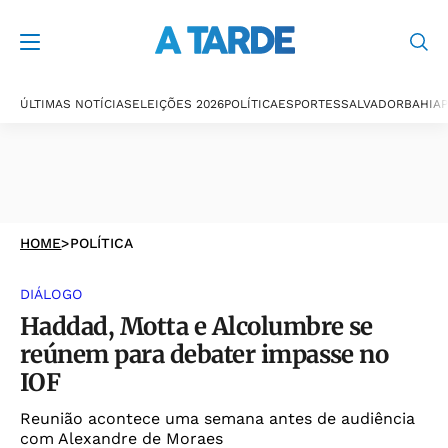
ÚLTIMAS NOTÍCIAS
ELEIÇÕES 2026
POLÍTICA
ESPORTES
SALVADOR
BAHIA
P
HOME
>
POLÍTICA
DIÁLOGO
Haddad, Motta e Alcolumbre se
reúnem para debater impasse no
IOF
Reunião acontece uma semana antes de audiência
com Alexandre de Moraes