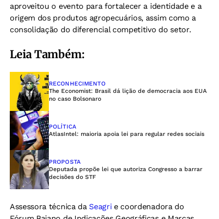
aproveitou o evento para fortalecer a identidade e a
origem dos produtos agropecuários, assim como a
consolidação do diferencial competitivo do setor.
Leia Também:
RECONHECIMENTO
The Economist: Brasil dá lição de democracia aos EUA
no caso Bolsonaro
POLÍTICA
AtlasIntel: maioria apoia lei para regular redes sociais
PROPOSTA
Deputada propõe lei que autoriza Congresso a barrar
decisões do STF
Assessora técnica da
Seagri
e coordenadora do
Fórum Baiano de Indicações Geográficas e Marcas