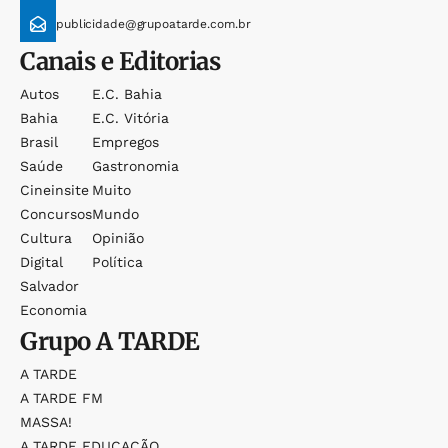
publicidade@grupoatarde.com.br
Canais e Editorias
Autos
E.c. Bahia
Bahia
E.c. Vitória
Brasil
Empregos
Saúde
Gastronomia
Cineinsite
Muito
Concursos
Mundo
Cultura
Opinião
Digital
Política
Salvador
Economia
Grupo
A TARDE
A TARDE
A TARDE FM
MASSA!
A TARDE EDUCAÇÃO