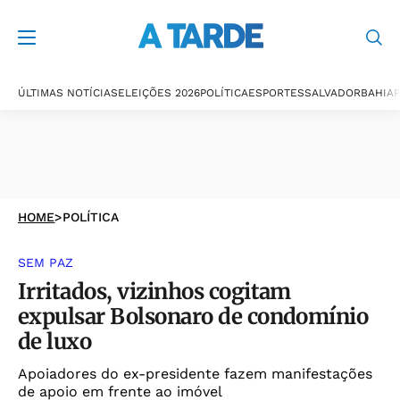
ÚLTIMAS NOTÍCIAS
ELEIÇÕES 2026
POLÍTICA
ESPORTES
SALVADOR
BAHIA
P
HOME
>
POLÍTICA
SEM PAZ
Irritados, vizinhos cogitam
expulsar Bolsonaro de condomínio
de luxo
Apoiadores do ex-presidente fazem manifestações
de apoio em frente ao imóvel