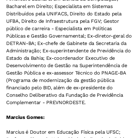
Bacharel em Direito;
Especialista em Sistemas
Distribuídos pela UNIFACS,
Direito do Estado pela
UFBA,
Direito de Infraestrutura pela FGV;
Gestor
público de carreira - Especialista em Políticas
Públicas e Gestão Governamental; Ex-d
iretor-geral do
DETRAN-BA; Ex-c
hefe de Gabinete da Secretaria da
Administração; Ex-s
uperintendente de Previdência do
Estado da Bahia; Ex-c
oordenador Executivo de
Desenvolvimento de Gestão na Superintendência de
Gestão Pública e ex-a
ssessor Técnico do PNAGE-BA
(Programa de modernização da gestão pública
financiado pelo BID, além de ex-p
residente do
Conselho Deliberativo da Fundação de Previdência
Complementar - PREVNORDESTE.
Marcius Gomes:
Marcius é
Doutor em Educação Física pela UFSC;