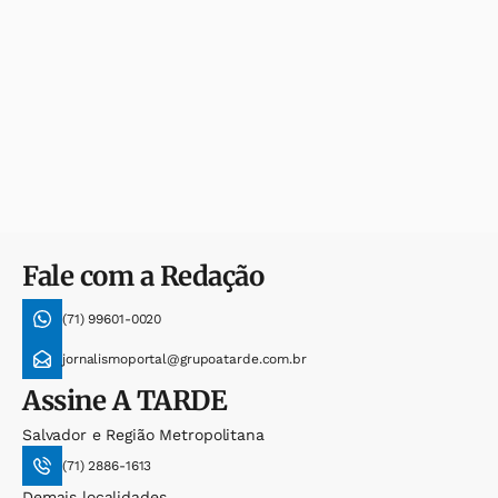
Fale com a Redação
(71) 99601-0020
jornalismoportal@grupoatarde.com.br
Assine
A TARDE
Salvador e Região Metropolitana
(71) 2886-1613
Demais localidades