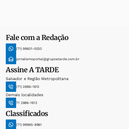
Fale com a Redação
(71) 99601-0020
jornalismoportal@grupoatarde.com.br
Assine
A TARDE
Salvador e Região Metropolitana
(71) 2886-1613
Demais localidades
71 2886-1613
Classificados
(71) 99965-8961