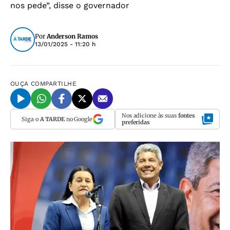
nos pede”, disse o governador
Por
Anderson Ramos
13/01/2025 - 11:20 h
OUÇA
COMPARTILHE
Nos adicione às suas
fontes
Siga o
A TARDE
no Google
preferidas