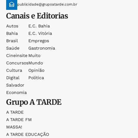
publicidade@grupoatarde.com.br
Canais e Editorias
Autos
E.c. Bahia
Bahia
E.c. Vitória
Brasil
Empregos
Saúde
Gastronomia
Cineinsite
Muito
Concursos
Mundo
Cultura
Opinião
Digital
Política
Salvador
Economia
Grupo
A TARDE
A TARDE
A TARDE FM
MASSA!
A TARDE EDUCAÇÃO