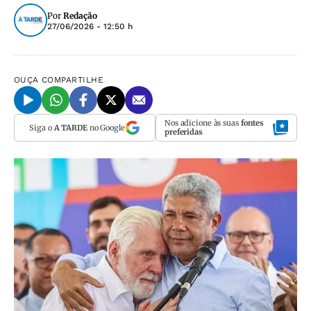
Por
Redação
27/06/2026 - 12:50 h
OUÇA
COMPARTILHE
Nos adicione às suas
fontes
Siga o
A TARDE
no Google
preferidas