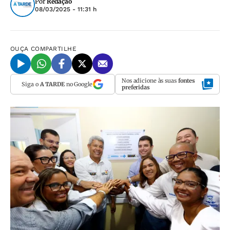
Por
Redação
08/03/2025 - 11:31 h
OUÇA
COMPARTILHE
Nos adicione às suas
fontes
Siga o
A TARDE
no Google
preferidas