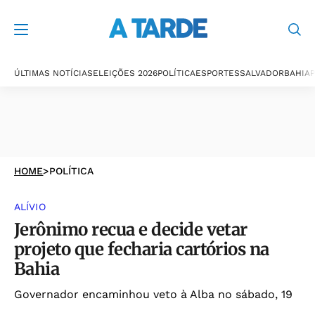
ÚLTIMAS NOTÍCIAS
ELEIÇÕES 2026
POLÍTICA
ESPORTES
SALVADOR
BAHIA
P
HOME
>
POLÍTICA
ALÍVIO
Jerônimo recua e decide vetar
projeto que fecharia cartórios na
Bahia
Governador encaminhou veto à Alba no sábado, 19