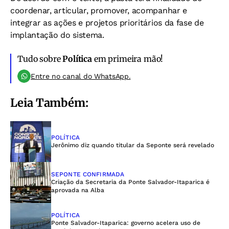
coordenar, articular, promover, acompanhar e
integrar as ações e projetos prioritários da fase de
implantação do sistema.
Tudo sobre
Política
em primeira mão!
Entre no canal do WhatsApp.
Leia Também:
POLÍTICA
Jerônimo diz quando titular da Seponte será revelado
SEPONTE CONFIRMADA
Criação da Secretaria da Ponte Salvador-Itaparica é
aprovada na Alba
POLÍTICA
Ponte Salvador-Itaparica: governo acelera uso de