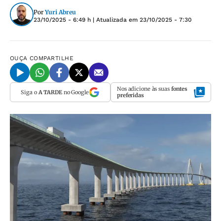
Por
Yuri Abreu
23/10/2025 - 6:49 h
| Atualizada em
23/10/2025 - 7:30
OUÇA
COMPARTILHE
Nos adicione às suas
fontes
Siga o
A TARDE
no Google
preferidas