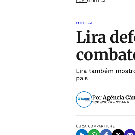
HOME
>
POLÍTICA
POLÍTICA
Lira de
combate
Lira também mostr
país
Por
Agência Câm
17/09/2024 - 23:44 h
OUÇA
COMPARTILHE