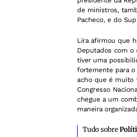
presidente da Repú
de ministros, tam
Pacheco, e do Supr
Lira afirmou que 
Deputados com o c
tiver uma possibil
fortemente para o
acho que é muito f
Congresso Naciona
chegue a um comb
maneira organizada
Tudo sobre
Polít