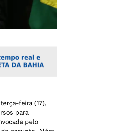
erça-feira (17),
ursos para
onvocada pelo