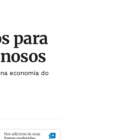
os para
inosos
 na economia do
Nos adicione às suas
fontes preferidas