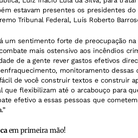
blica, Luiz Inácio Lula da Silva, para trata
bém estavam presentes os presidentes do 
emo Tribunal Federal, Luís Roberto Barros
há um sentimento forte de preocupação na
ombate mais ostensivo aos incêndios crim
idade de a gente rever gastos efetivos dir
 enfraquecimento, monitoramento dessas o
ácil de você construir textos e construir 
l que flexibilizam até o arcabouço para qu
ate efetivo a essas pessoas que cometem
.”
ica
em primeira mão!