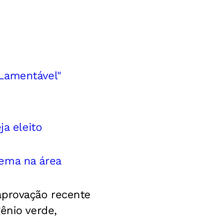
"Lamentável"
ja eleito
lema na área
aprovação recente
ênio verde,