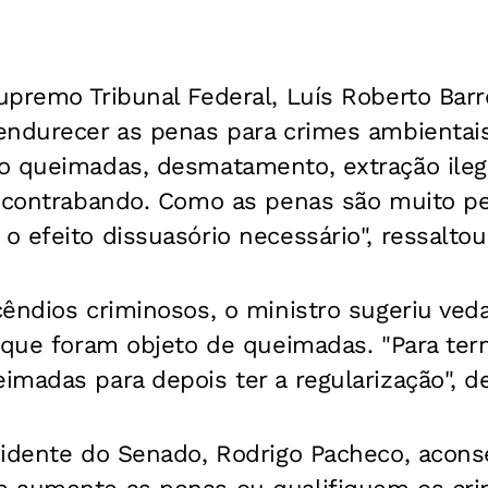
upremo Tribunal Federal, Luís Roberto Barr
endurecer as penas para crimes ambientai
o queimadas, desmatamento, extração ileg
e contrabando. Como as penas são muito p
 efeito dissuasório necessário", ressaltou
êndios criminosos, o ministro sugeriu veda
s que foram objeto de queimadas. "Para ter
madas para depois ter a regularização", d
sidente do Senado, Rodrigo Pacheco, aconse