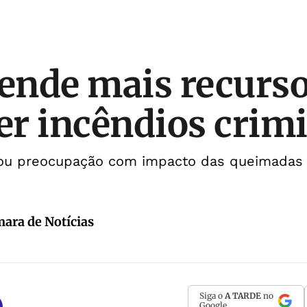
fende mais recurs
r incêndios crim
ou preocupação com impacto das queimadas
ara de Notícias
Siga o
A TARDE
no
Google