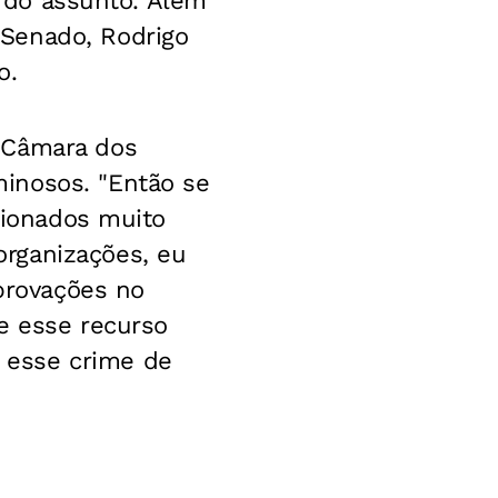
r do assunto. Além
Senado, Rodrigo
o.
 Câmara dos
inosos. "Então se
ecionados muito
rganizações, eu
aprovações no
e esse recurso
 esse crime de