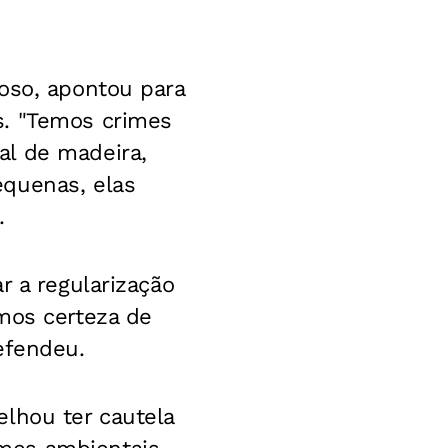
oso, apontou para
s. "Temos crimes
al de madeira,
equenas, elas
.
r a regularização
mos certeza de
efendeu.
lhou ter cautela