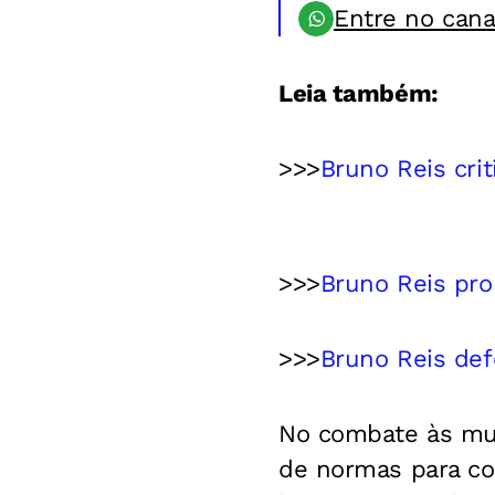
Entre no can
Leia também:
>>>
Bruno Reis cri
>>>
Bruno Reis prom
>>>
Bruno Reis def
No combate às mud
de normas para com