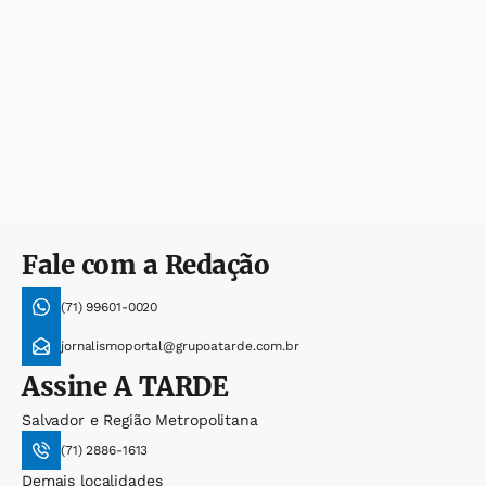
Fale com a Redação
(71) 99601-0020
jornalismoportal@grupoatarde.com.br
Assine
A TARDE
Salvador e Região Metropolitana
(71) 2886-1613
Demais localidades