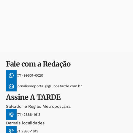
Fale com a Redação
(71) 99601-0020
jornalismoportal@grupoatarde.com.br
Assine
A TARDE
Salvador e Região Metropolitana
(71) 2886-1613
Demais localidades
71 2886-1613