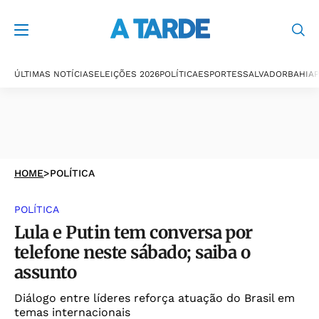
ÚLTIMAS NOTÍCIAS
ELEIÇÕES 2026
POLÍTICA
ESPORTES
SALVADOR
BAHIA
P
HOME
>
POLÍTICA
POLÍTICA
Lula e Putin tem conversa por
telefone neste sábado; saiba o
assunto
Diálogo entre líderes reforça atuação do Brasil em
temas internacionais