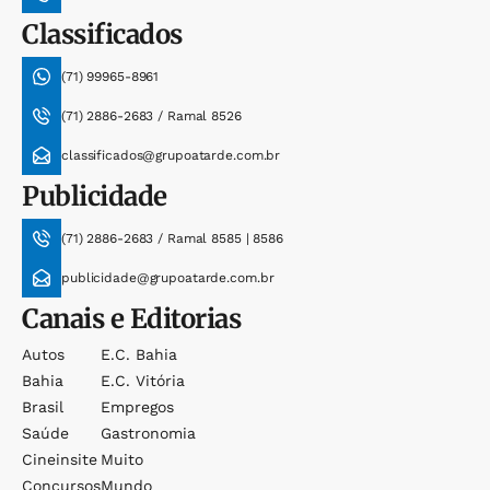
Classificados
(71) 99965-8961
(71) 2886-2683 / Ramal 8526
classificados@grupoatarde.com.br
Publicidade
(71) 2886-2683 / Ramal 8585 | 8586
publicidade@grupoatarde.com.br
Canais e Editorias
Autos
E.c. Bahia
Bahia
E.c. Vitória
Brasil
Empregos
Saúde
Gastronomia
Cineinsite
Muito
Concursos
Mundo