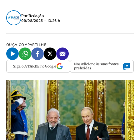
Por
Redação
09/08/2025 - 13:26 h
OUÇA
COMPARTILHE
Nos adicione às suas
fontes
Siga o
A TARDE
no Google
preferidas