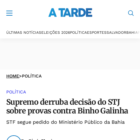
ÚLTIMAS NOTÍCIAS
ELEIÇÕES 2026
POLÍTICA
ESPORTES
SALVADOR
BAHIA
P
HOME
>
POLÍTICA
POLÍTICA
Supremo derruba decisão do STJ
sobre provas contra Binho Galinha
STF segue pedido do Ministério Público da Bahia