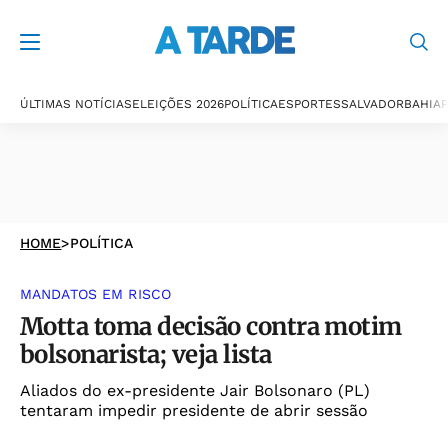
ÚLTIMAS NOTÍCIAS
ELEIÇÕES 2026
POLÍTICA
ESPORTES
SALVADOR
BAHIA
P
HOME
>
POLÍTICA
MANDATOS EM RISCO
Motta toma decisão contra motim
bolsonarista; veja lista
Aliados do ex-presidente Jair Bolsonaro (PL)
tentaram impedir presidente de abrir sessão