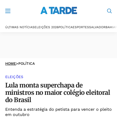
ÚLTIMAS NOTÍCIAS
ELEIÇÕES 2026
POLÍTICA
ESPORTES
SALVADOR
BAHIA
P
HOME
>
POLÍTICA
ELEIÇÕES
Lula monta superchapa de
ministros no maior colégio eleitoral
do Brasil
Entenda a estratégia do petista para vencer o pleito
em outubro