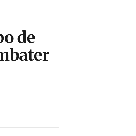
po de
ombater