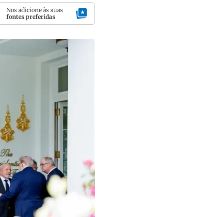
Nos adicione às suas
fontes preferidas