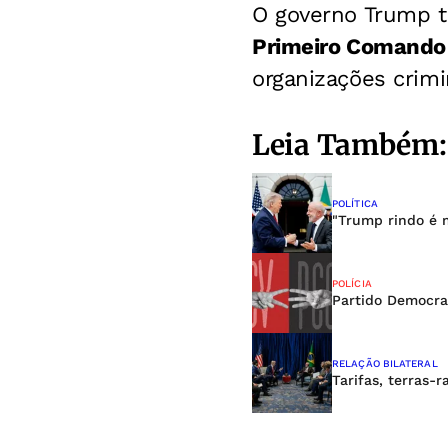
O governo Trump t
Primeiro Comando
organizações crimi
Leia Também:
POLÍTICA
"Trump rindo é m
POLÍCIA
Partido Democra
RELAÇÃO BILATERAL
Tarifas, terras-