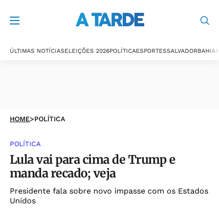
ÚLTIMAS NOTÍCIAS
ELEIÇÕES 2026
POLÍTICA
ESPORTES
SALVADOR
BAHIA
P
HOME
>
POLÍTICA
POLÍTICA
Lula vai para cima de Trump e
manda recado; veja
Presidente fala sobre novo impasse com os Estados
Unidos