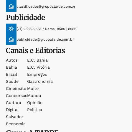
classificados@grupoatarde.com.br
Publicidade
(71) 2886-2683 / Ramal 8585 | 8586
publicidade@grupoatarde.com.br
Canais e Editorias
Autos
E.c. Bahia
Bahia
E.c. Vitória
Brasil
Empregos
Saúde
Gastronomia
Cineinsite
Muito
Concursos
Mundo
Cultura
Opinião
Digital
Política
Salvador
Economia