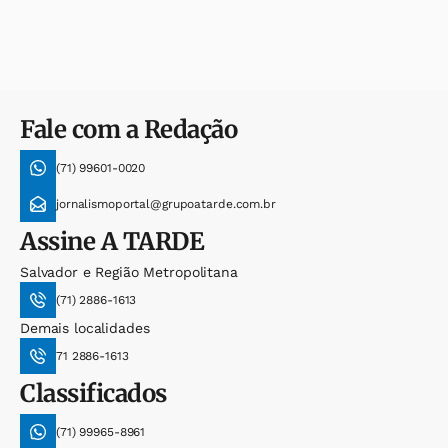
Fale com a Redação
(71) 99601-0020
jornalismoportal@grupoatarde.com.br
Assine
A TARDE
Salvador e Região Metropolitana
(71) 2886-1613
Demais localidades
71 2886-1613
Classificados
(71) 99965-8961