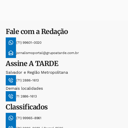
Fale com a Redação
(71) 99601-0020
jornalismoportal@grupoatarde.com.br
Assine
A TARDE
Salvador e Região Metropolitana
(71) 2886-1613
Demais localidades
71 2886-1613
Classificados
(71) 99965-8961