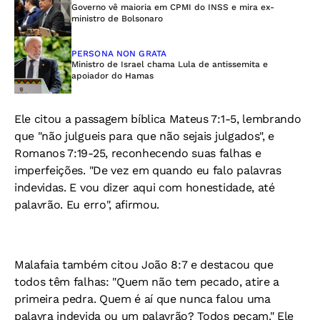
Governo vê maioria em CPMI do INSS e mira ex-
ministro de Bolsonaro
PERSONA NON GRATA
Ministro de Israel chama Lula de antissemita e
apoiador do Hamas
Ele citou a passagem bíblica Mateus 7:1-5, lembrando
que "não julgueis para que não sejais julgados", e
Romanos 7:19-25, reconhecendo suas falhas e
imperfeições. "De vez em quando eu falo palavras
indevidas. E vou dizer aqui com honestidade, até
palavrão. Eu erro", afirmou.
Malafaia também citou João 8:7 e destacou que
todos têm falhas: "Quem não tem pecado, atire a
primeira pedra. Quem é aí que nunca falou uma
palavra indevida ou um palavrão? Todos pecam." Ele