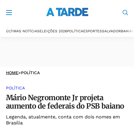
ÚLTIMAS NOTÍCIAS
ELEIÇÕES 2026
POLÍTICA
ESPORTES
SALVADOR
BAHIA
P
HOME
>
POLÍTICA
POLÍTICA
Mário Negromonte Jr projeta
aumento de federais do PSB baiano
Legenda, atualmente, conta com dois nomes em
Brasília