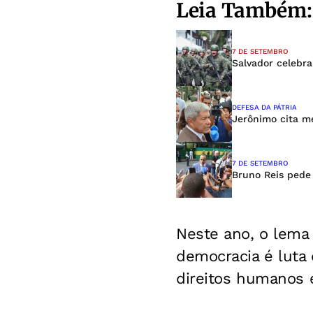
Leia Também:
7 DE SETEMBRO
Salvador celebr
DEFESA DA PÁTRIA
Jerônimo cita m
7 DE SETEMBRO
Bruno Reis pede 
Neste ano, o lema
democracia é luta 
direitos humanos e