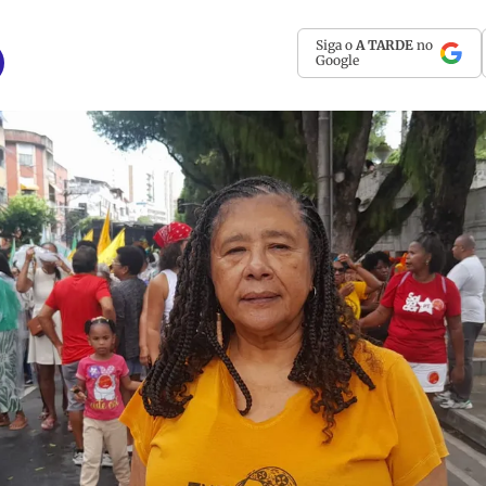
Siga o
A TARDE
no
Google