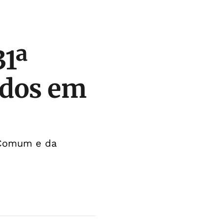
31ª
ídos em
a Comum e da