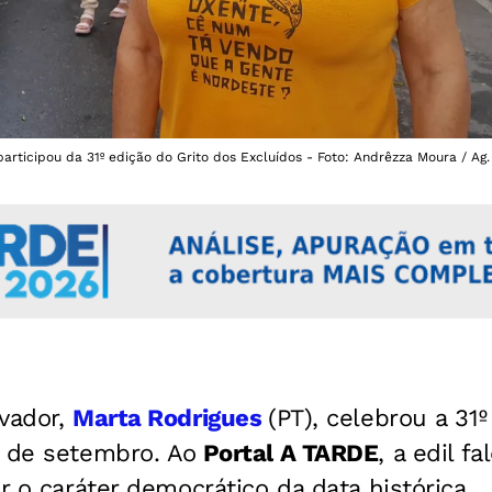
participou da 31º edição do Grito dos Excluídos - Foto: Andrêzza Moura / Ag
lvador,
Marta Rodrigues
(PT), celebrou a 31
 de setembro. Ao
Portal A TARDE
, a edil f
r o caráter democrático da data histórica.