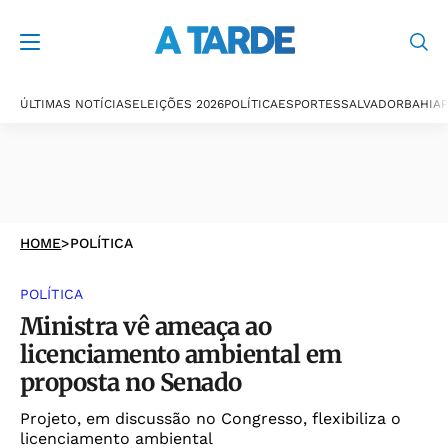
ÚLTIMAS NOTÍCIAS
ELEIÇÕES 2026
POLÍTICA
ESPORTES
SALVADOR
BAHIA
P
HOME
>
POLÍTICA
POLÍTICA
Ministra vê ameaça ao
licenciamento ambiental em
proposta no Senado
Projeto, em discussão no Congresso, flexibiliza o
licenciamento ambiental