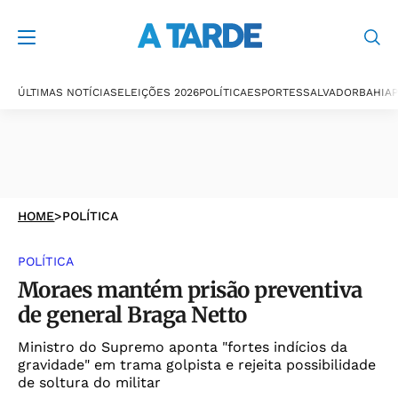
ÚLTIMAS NOTÍCIAS
ELEIÇÕES 2026
POLÍTICA
ESPORTES
SALVADOR
BAHIA
P
HOME
>
POLÍTICA
POLÍTICA
Moraes mantém prisão preventiva
de general Braga Netto
Ministro do Supremo aponta "fortes indícios da
gravidade" em trama golpista e rejeita possibilidade
de soltura do militar