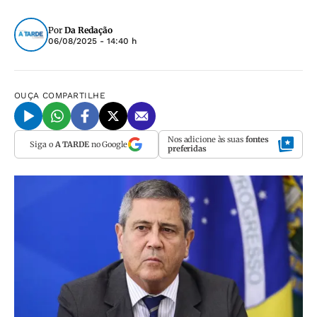
Por
Da Redação
06/08/2025 - 14:40 h
OUÇA
COMPARTILHE
Nos adicione às suas
fontes
Siga o
A TARDE
no Google
preferidas