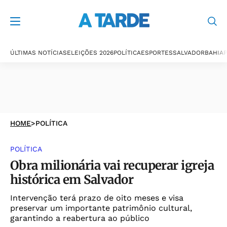
ÚLTIMAS NOTÍCIAS
ELEIÇÕES 2026
POLÍTICA
ESPORTES
SALVADOR
BAHIA
P
HOME
>
POLÍTICA
POLÍTICA
Obra milionária vai recuperar igreja
histórica em Salvador
Intervenção terá prazo de oito meses e visa
preservar um importante patrimônio cultural,
garantindo a reabertura ao público