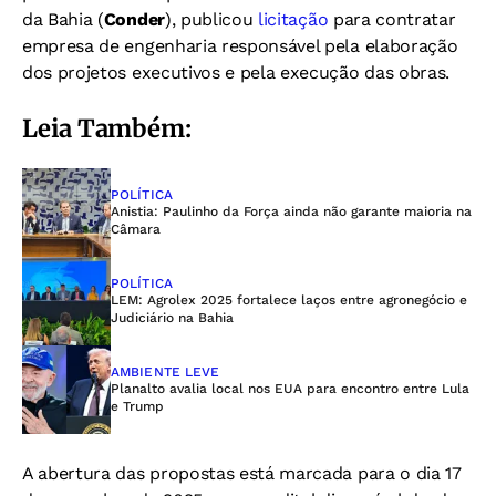
da Bahia (
Conder
), publicou
licitação
para contratar
empresa de engenharia responsável pela elaboração
dos projetos executivos e pela execução das obras.
Leia Também:
POLÍTICA
Anistia: Paulinho da Força ainda não garante maioria na
Câmara
POLÍTICA
LEM: Agrolex 2025 fortalece laços entre agronegócio e
Judiciário na Bahia
AMBIENTE LEVE
Planalto avalia local nos EUA para encontro entre Lula
e Trump
A abertura das propostas está marcada para o dia 17