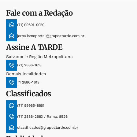
Fale com a Redação
(71) 99601-0020
jornalismoportal@grupoatarde.com.br
Assine
A TARDE
Salvador e Região Metropolitana
(71) 2886-1613
Demais localidades
71 2886-1613
Classificados
(71) 99965-8961
(71) 2886-2683 / Ramal 8526
classificados@grupoatarde.com.br