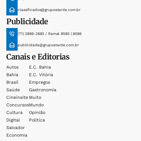
classificados@grupoatarde.com.br
Publicidade
(71) 2886-2683 / Ramal 8585 | 8586
publicidade@grupoatarde.com.br
Canais e Editorias
Autos
E.c. Bahia
Bahia
E.c. Vitória
Brasil
Empregos
Saúde
Gastronomia
Cineinsite
Muito
Concursos
Mundo
Cultura
Opinião
Digital
Política
Salvador
Economia