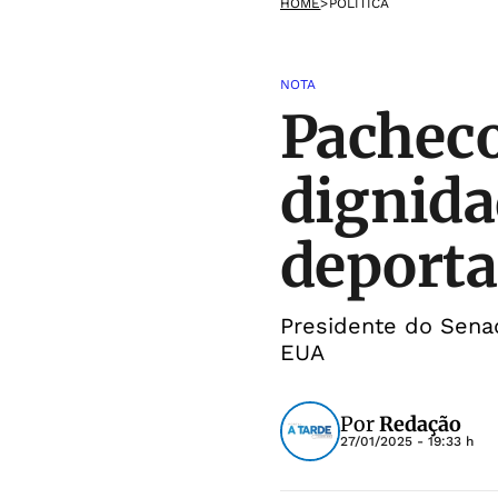
HOME
>
POLÍTICA
NOTA
Pacheco
dignida
deporta
Presidente do Sena
EUA
Por
Redação
27/01/2025 - 19:33 h