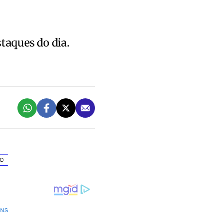
staques do dia.
O