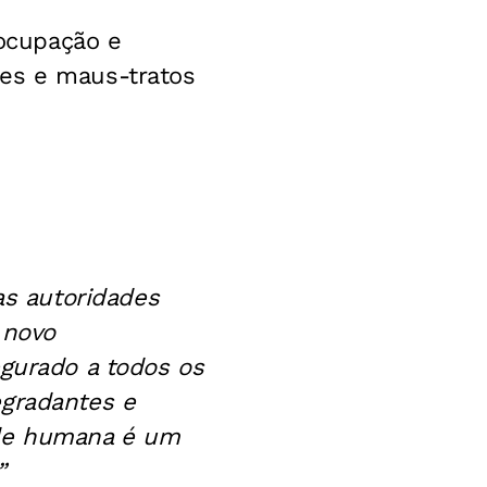
ocupação e
ões e maus-tratos
s autoridades
 novo
egurado a todos os
egradantes e
ade humana é um
”