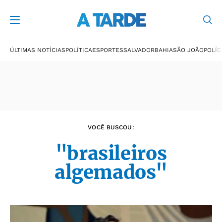
Últimas notícias
ÚLTIMAS NOTÍCIAS
POLÍTICA
ESPORTES
SALVADOR
BAHIA
SÃO JOÃO
POLÍC
VOCÊ BUSCOU:
"brasileiros
algemados"