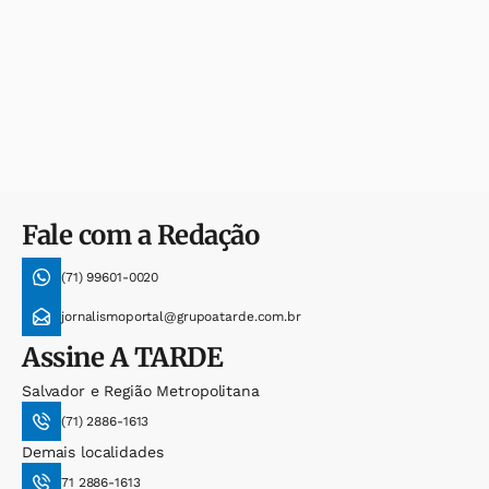
Fale com a Redação
(71) 99601-0020
jornalismoportal@grupoatarde.com.br
Assine
A TARDE
Salvador e Região Metropolitana
(71) 2886-1613
Demais localidades
71 2886-1613