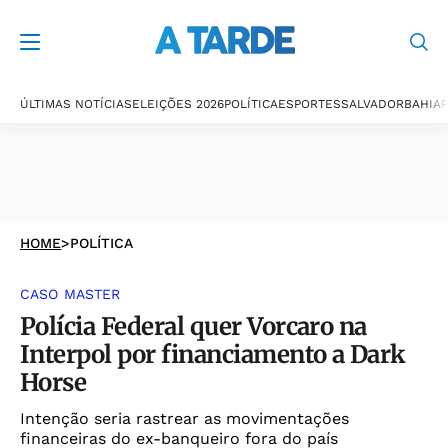
ÚLTIMAS NOTÍCIAS
ELEIÇÕES 2026
POLÍTICA
ESPORTES
SALVADOR
BAHIA
P
HOME
>
POLÍTICA
CASO MASTER
Polícia Federal quer Vorcaro na
Interpol por financiamento a Dark
Horse
Intenção seria rastrear as movimentações
financeiras do ex-banqueiro fora do país