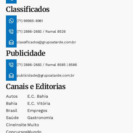
Classificados
(71) 99965-8961
(71) 2886-2683 / Ramal 8526
classificados@grupoatarde.com.br
Publicidade
(71) 2886-2683 / Ramal 8585 | 8586
publicidade@grupoatarde.com.br
Canais e Editorias
Autos
E.c. Bahia
Bahia
E.c. Vitória
Brasil
Empregos
Saúde
Gastronomia
Cineinsite
Muito
Concursos
Mundo