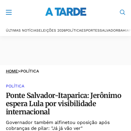
ÚLTIMAS NOTÍCIAS
ELEIÇÕES 2026
POLÍTICA
ESPORTES
SALVADOR
BAHIA
P
HOME
>
POLÍTICA
POLÍTICA
Ponte Salvador-Itaparica: Jerônimo
espera Lula por visibilidade
internacional
Governador também alfinetou oposição após
cobranças de pilar: "Já já vão ver"