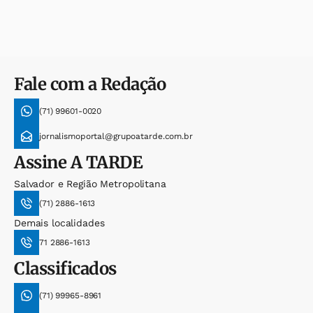
Fale com a Redação
(71) 99601-0020
jornalismoportal@grupoatarde.com.br
Assine
A TARDE
Salvador e Região Metropolitana
(71) 2886-1613
Demais localidades
71 2886-1613
Classificados
(71) 99965-8961