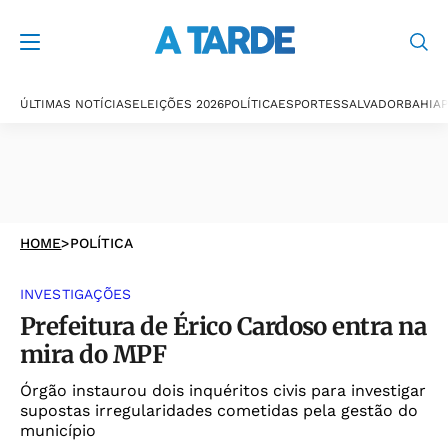
ÚLTIMAS NOTÍCIAS
ELEIÇÕES 2026
POLÍTICA
ESPORTES
SALVADOR
BAHIA
P
HOME
>
POLÍTICA
INVESTIGAÇÕES
Prefeitura de Érico Cardoso entra na
mira do MPF
Órgão instaurou dois inquéritos civis para investigar
supostas irregularidades cometidas pela gestão do
município