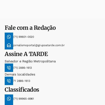
Fale com a Redação
(71) 99601-0020
jornalismoportal@grupoatarde.com.br
Assine
A TARDE
Salvador e Região Metropolitana
(71) 2886-1613
Demais localidades
71 2886-1613
Classificados
(71) 99965-8961