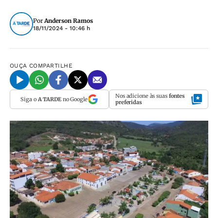
Por
Anderson Ramos
18/11/2024 - 10:46 h
OUÇA
COMPARTILHE
Nos adicione às suas
fontes
Siga o
A TARDE
no Google
preferidas