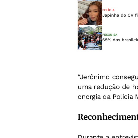
POLÍCIA
Japinha do CV fi
PESQUISA
65% dos brasile
“Jerônimo consegui
uma redução de ho
energia da Polícia M
Reconhecimento
Durante a entrevi