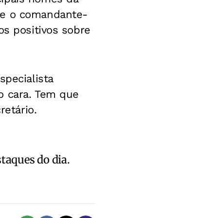
te o comandante-
os positivos sobre
specialista
o cara. Tem que
retário.
staques do dia.