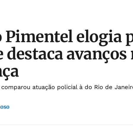
 Pimentel elogia p
e destaca avanços
nça
comparou atuação policial à do Rio de Janeir
doso