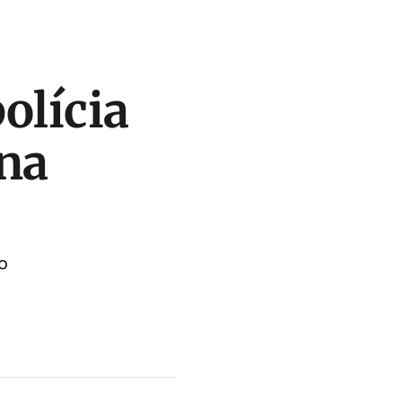
olícia
 na
o