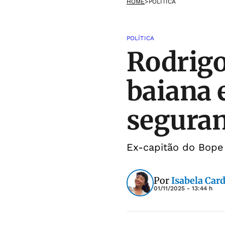
HOME
>
POLÍTICA
POLÍTICA
Rodrigo
baiana 
segura
Ex-capitão do Bope 
Por
Isabela Car
01/11/2025 - 13:44 h