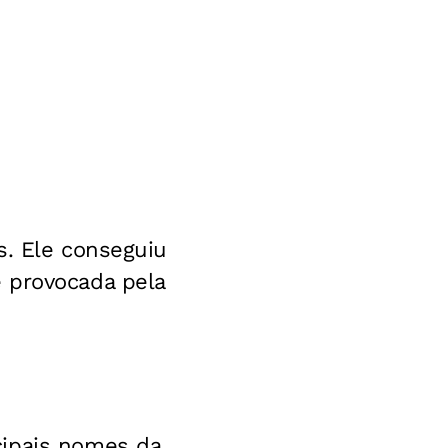
s. Ele conseguiu
 provocada pela
cipais nomes da