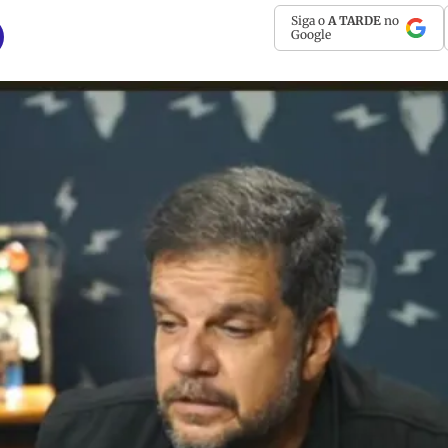
Siga o
A TARDE
no
Google