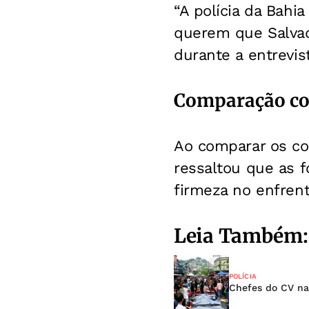
“A polícia da Bahi
querem que Salvado
durante a entrevis
Comparação com
Ao comparar os co
ressaltou que as 
firmeza no enfren
Leia Também:
POLÍCIA
Chefes do CV na