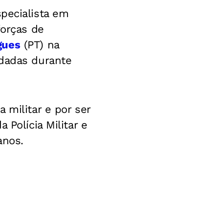
specialista em
forças de
gues
(PT) na
dadas durante
 militar e por ser
 Polícia Militar e
anos.