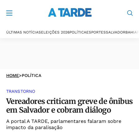
ÚLTIMAS NOTÍCIAS
ELEIÇÕES 2026
POLÍTICA
ESPORTES
SALVADOR
BAHIA
P
HOME
>
POLÍTICA
TRANSTORNO
Vereadores criticam greve de ônibus
em Salvador e cobram diálogo
A portal A TARDE, parlamentares falaram sobre
impacto da paralisação