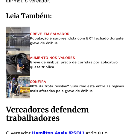
afirmou o vereador.
Leia Também:
GREVE EM SALVADOR
População é surpreendida com BRT fechado durante
greve de ônibus
AUMENTO NOS VALORES
Greve de ônibus: preço de corridas por aplicativo
quase triplica
CONFIRA
60% da frota resolve? Subúrbio está entre as regiões
mais afetadas pela greve de ônibus
Vereadores defendem
trabalhadores
O vereador
Hamilton Assis (PSOL)
atribuiu o