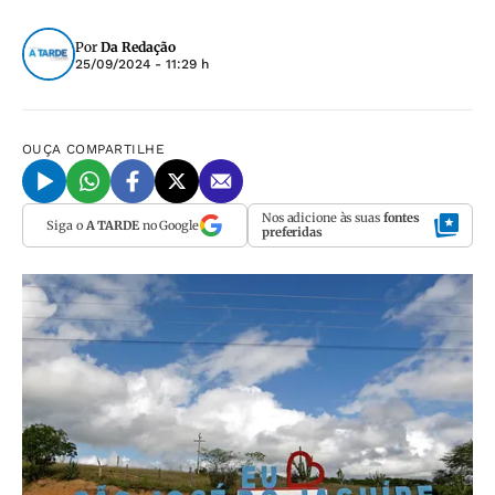
Por
Da Redação
25/09/2024 - 11:29 h
OUÇA
COMPARTILHE
Nos adicione às suas
fontes
Siga o
A TARDE
no Google
preferidas