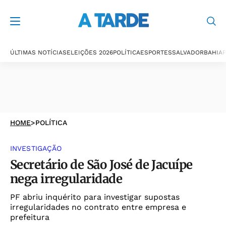
ÚLTIMAS NOTÍCIAS
ELEIÇÕES 2026
POLÍTICA
ESPORTES
SALVADOR
BAHIA
P
HOME
>
POLÍTICA
INVESTIGAÇÃO
Secretário de São José de Jacuípe
nega irregularidade
PF abriu inquérito para investigar supostas
irregularidades no contrato entre empresa e
prefeitura