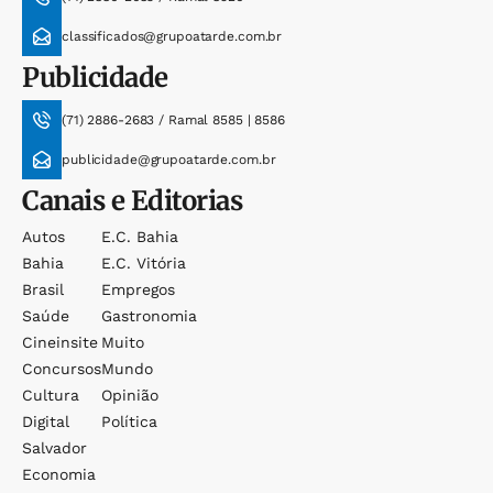
classificados@grupoatarde.com.br
Publicidade
(71) 2886-2683 / Ramal 8585 | 8586
publicidade@grupoatarde.com.br
Canais e Editorias
Autos
E.c. Bahia
Bahia
E.c. Vitória
Brasil
Empregos
Saúde
Gastronomia
Cineinsite
Muito
Concursos
Mundo
Cultura
Opinião
Digital
Política
Salvador
Economia