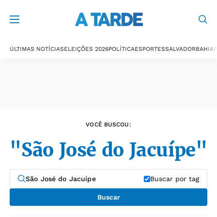
Últimas notícias
ÚLTIMAS NOTÍCIAS
ELEIÇÕES 2026
POLÍTICA
ESPORTES
SALVADOR
BAHIA
P
VOCÊ BUSCOU:
"São José do Jacuípe"
Buscar por tag
Buscar