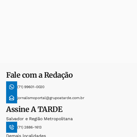
Fale com a Redação
(71) 99601-0020
jornalismoportal@grupoatarde.com.br
Assine
A TARDE
Salvador e Região Metropolitana
(71) 2886-1613
Demais localidades