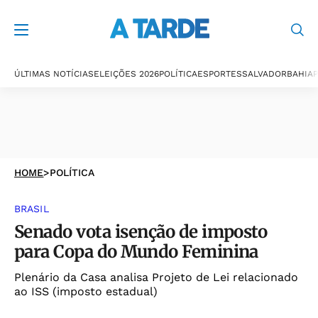
ÚLTIMAS NOTÍCIAS
ELEIÇÕES 2026
POLÍTICA
ESPORTES
SALVADOR
BAHIA
P
HOME
>
POLÍTICA
BRASIL
Senado vota isenção de imposto
para Copa do Mundo Feminina
Plenário da Casa analisa Projeto de Lei relacionado
ao ISS (imposto estadual)