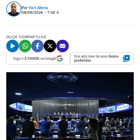
Por
Yuri Abreu
09/06/2026 - 7:40 h
OUÇA
COMPARTILHE
Nos adicione às suas
fontes
Siga o
A TARDE
no Google
preferidas