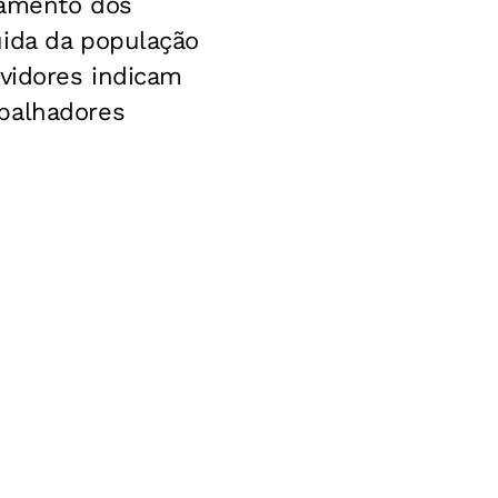
namento dos
uida da população
rvidores indicam
abalhadores