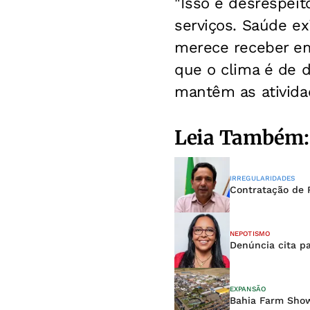
"Isso é desrespei
serviços. Saúde e
merece receber em 
que o clima é de 
mantêm as atividad
Leia Também:
IRREGULARIDADES
Contratação de 
NEPOTISMO
Denúncia cita pa
EXPANSÃO
Bahia Farm Show