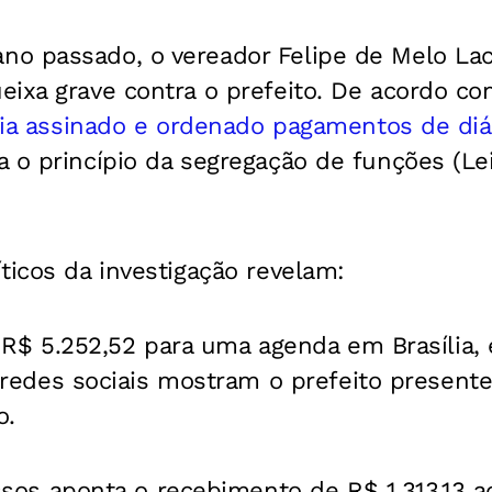
o passado, o vereador Felipe de Melo La
eixa grave contra o prefeito. De acordo c
ia assinado e ordenado pagamentos de diár
la o princípio da segregação de funções (Le
ticos da investigação revelam:
R$ 5.252,52 para uma agenda em Brasília,
edes sociais mostram o prefeito presente
o.
os aponta o recebimento de R$ 1.313,13 ac