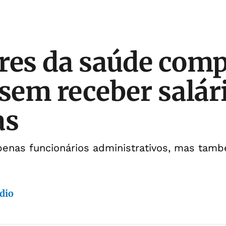
res da saúde com
 sem receber salár
as
apenas funcionários administrativos, mas ta
dio