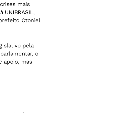
crises mais
s à UNIBRASIL,
refeito Otoniel
islativo pela
 parlamentar, o
e apoio, mas