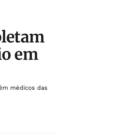
pletam
io em
mbém médicos das