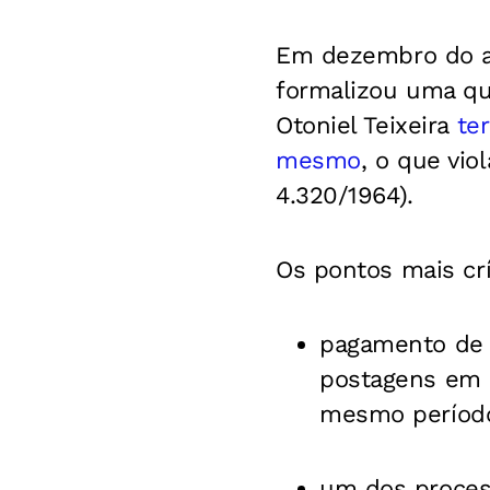
Em dezembro do an
formalizou uma qu
Otoniel Teixeira
ter
mesmo
, o que vio
4.320/1964).
Os pontos mais crí
pagamento de 
postagens em r
mesmo períod
um dos process