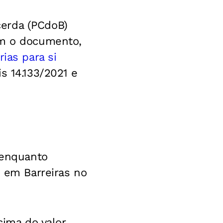
cerda (PCdoB)
om o documento,
ias para si
is 14.133/2021 e
 enquanto
 em Barreiras no
ima do valor