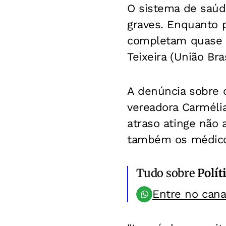
O sistema de saúde
graves. Enquanto p
completam quase 60
Teixeira (União Bra
A denúncia sobre o
vereadora Carmélia
atraso atinge não 
também os médicos 
Tudo sobre
Polít
Entre no can