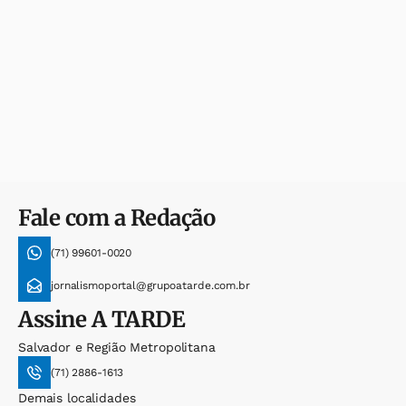
Fale com a Redação
(71) 99601-0020
jornalismoportal@grupoatarde.com.br
Assine
A TARDE
Salvador e Região Metropolitana
(71) 2886-1613
Demais localidades