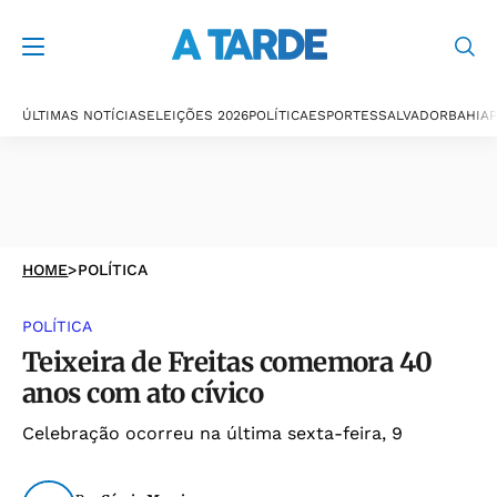
ÚLTIMAS NOTÍCIAS
ELEIÇÕES 2026
POLÍTICA
ESPORTES
SALVADOR
BAHIA
P
HOME
>
POLÍTICA
POLÍTICA
Teixeira de Freitas comemora 40
anos com ato cívico
Celebração ocorreu na última sexta-feira, 9