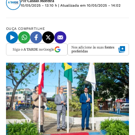
Por
Cássio Moreira
10/05/2025 - 13:10 h
| Atualizada em
10/05/2025 - 14:02
OUÇA
COMPARTILHE
Nos adicione às suas
fontes
Siga o
A TARDE
no Google
preferidas