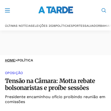
ÚLTIMAS NOTÍCIAS
ELEIÇÕES 2026
POLÍTICA
ESPORTES
SALVADOR
BAHIA
P
HOME
>
POLÍTICA
OPOSIÇÃO
Tensão na Câmara: Motta rebate
bolsonaristas e proíbe sessões
Presidente encaminhou ofício proibindo reunião em
comissões