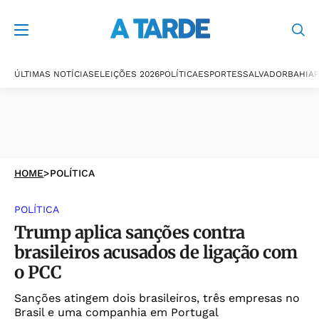
ÚLTIMAS NOTÍCIAS
ELEIÇÕES 2026
POLÍTICA
ESPORTES
SALVADOR
BAHIA
P
HOME
>
POLÍTICA
POLÍTICA
Trump aplica sanções contra
brasileiros acusados de ligação com
o PCC
Sanções atingem dois brasileiros, três empresas no
Brasil e uma companhia em Portugal