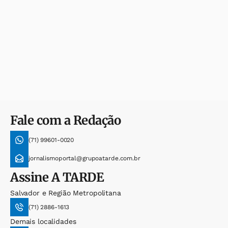
Fale com a Redação
(71) 99601-0020
jornalismoportal@grupoatarde.com.br
Assine
A TARDE
Salvador e Região Metropolitana
(71) 2886-1613
Demais localidades