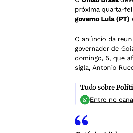
próxima quarta-fei
governo Lula (PT)
c
O anúncio da reuni
governador de Goiá
domingo, 5, que a
sigla, Antonio Rue
Tudo sobre
Polít
Entre no can