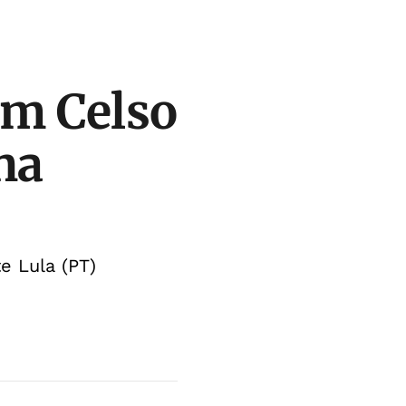
em Celso
na
e Lula (PT)