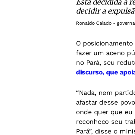
Está decidida a r
decidir a expuls
Ronaldo Caiado - governa
O posicionamento 
fazer um aceno pú
no Pará, seu redu
discurso, que apoi
“Nada, nem partid
afastar desse pov
onde quer que eu e
reconheço seu trab
Pará”, disse o mini