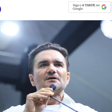
Siga o
A TARDE
no
Google