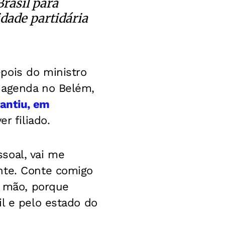
Brasil para
idade partidária
pois do ministro
 agenda no Belém,
rantiu, em
r filiado.
soal, vai me
nte. Conte comigo
a mão, porque
il e pelo estado do