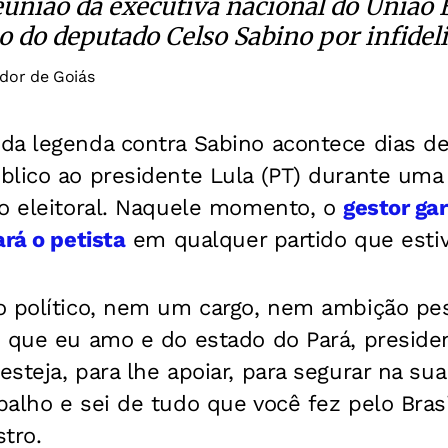
eunião da executiva nacional do União 
ão do deputado Celso Sabino por infidel
dor de Goiás
da legenda contra Sabino acontece dias de
blico ao presidente Lula (PT) durante uma
to eleitoral. Naquele momento, o
gestor ga
ará o petista
em qualquer partido que estive
o político, nem um cargo, nem ambição pes
o que eu amo e do estado do Pará, preside
steja, para lhe apoiar, para segurar na su
alho e sei de tudo que você fez pelo Bras
stro.