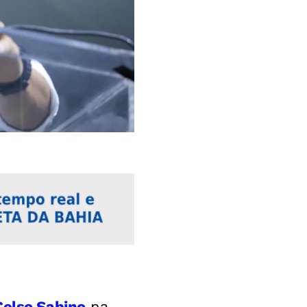
Celso Sabino
na