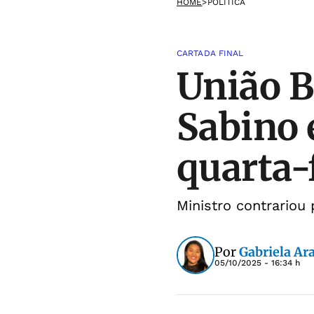
HOME
>
POLÍTICA
CARTADA FINAL
União B
Sabino 
quarta-
Ministro contrariou
Por
Gabriela Ar
05/10/2025 - 16:34 h